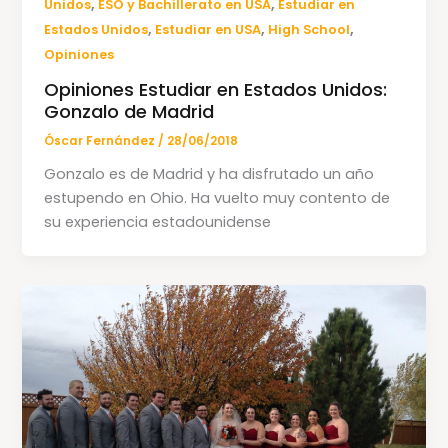
,
,
Unidos
ESO y Bachillerato en USA
Estudiar en
,
,
,
Estados Unidos
Estudiar en USA
High School
Opiniones
Opiniones Estudiar en Estados Unidos:
Gonzalo de Madrid
Óscar Fernández
/
28/06/2018
Gonzalo es de Madrid y ha disfrutado un año
estupendo en Ohio. Ha vuelto muy contento de
su experiencia estadounidense