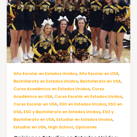
,
,
Año Escolar en Estados Unidos
Año Escolar en USA
,
,
Bachillerato en Estados Unidos
Bachillerato en USA
,
Curso Académico en Estados Unidos
Curso
,
,
Académico en USA
Curso Escolar en Estados Unidos
,
,
Curso Escolar en USA
ESO en Estados Unidos
ESO en
,
,
USA
ESO y Bachillerato en Estados Unidos
ESO y
,
,
Bachillerato en USA
Estudiar en Estados Unidos
,
,
Estudiar en USA
High School
Opiniones