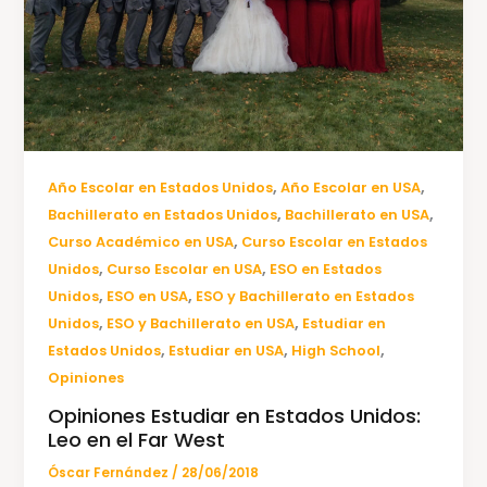
,
,
Año Escolar en Estados Unidos
Año Escolar en USA
,
,
Bachillerato en Estados Unidos
Bachillerato en USA
,
Curso Académico en USA
Curso Escolar en Estados
,
,
Unidos
Curso Escolar en USA
ESO en Estados
,
,
Unidos
ESO en USA
ESO y Bachillerato en Estados
,
,
Unidos
ESO y Bachillerato en USA
Estudiar en
,
,
,
Estados Unidos
Estudiar en USA
High School
Opiniones
Opiniones Estudiar en Estados Unidos:
Leo en el Far West
Óscar Fernández
/
28/06/2018