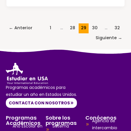
←
Anterior
1
…
28
29
30
…
32
Siguiente
→
Programas académicos para
estudiar un año en Estados Unidos.
CONTACTA CON NOSOTROS
Programas
Sobre los
Conócenos
Agencia de
Académicos
programas
Año Escolar en
Sistema
intercambio