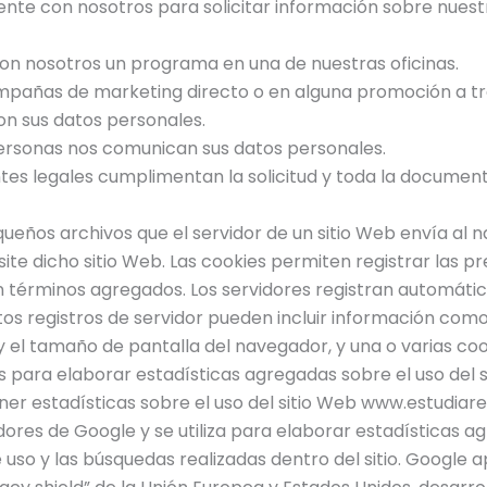
te con nosotros para solicitar información sobre nuestr
n nosotros un programa en una de nuestras oficinas.
mpañas de marketing directo o en alguna promoción a tra
on sus datos personales.
personas nos comunican sus datos personales.
tes legales cumplimentan la solicitud y toda la document
ueños archivos que el servidor de un sitio Web envía al na
e dicho sitio Web. Las cookies permiten registrar las pre
n términos agregados. Los servidores registran automáti
tos registros de servidor pueden incluir información como l
a y el tamaño de pantalla del navegador, y una o varias c
idos para elaborar estadísticas agregadas sobre el uso de
ner estadísticas sobre el uso del sitio Web www.estudiar
ores de Google y se utiliza para elaborar estadísticas ag
 uso y las búsquedas realizadas dentro del sitio. Google a