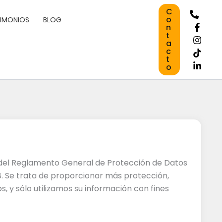
C
o
TIMONIOS
BLOG
n
t
a
c
t
o
s del Reglamento General de Protección de Datos
. Se trata de proporcionar más protección,
, y sólo utilizamos su información con fines