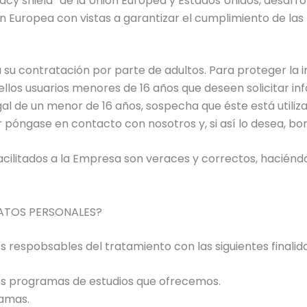
vacy shield” de la Unión Europea y Estados Unidos, desa
ón Europea con vistas a garantizar el cumplimiento de l
 su contratación por parte de adultos. Para proteger la i
llos usuarios menores de 16 años que deseen solicitar in
l de un menor de 16 años, sospecha que éste está utiliz
r póngase en contacto con nosotros y, si así lo desea, b
acilitados a la Empresa son veraces y correctos, hacién
ATOS PERSONALES?
 respobsables del tratamiento con las siguientes finalid
os programas de estudios que ofrecemos.
ramas.