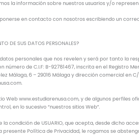
zamos la información sobre nuestros usuarios y/o represen
 ponerse en contacto con nosotros escribiendo un correo 
NTO DE SUS DATOS PERSONALES?
 datos personales que nos revelen y será por tanto la r
n número de C.I.F: B-92781467, inscrita en el Registro Merc
élez Málaga, 6 – 29016 Málaga y dirección comercial en C/ 
nusa.com.
itio Web www.estudiarenusa.com, y de algunos perfiles ofic
rol, en lo sucesivo “nuestros sitios Web”.
e la condición de USUARIO, que acepta, desde dicho acceso
a presente Política de Privacidad, le rogamos se abstenga 