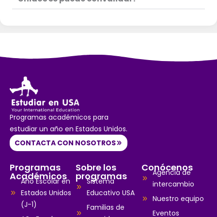
Programas académicos para
estudiar un año en Estados Unidos.
CONTACTA CON NOSOTROS
Programas
Sobre los
Conócenos
Agencia de
Académicos
programas
Año Escolar en
Sistema
intercambio
Estados Unidos
Educativo USA
Nuestro equipo
(J-1)
Familias de
Eventos