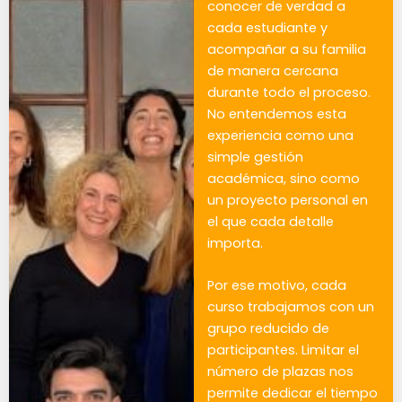
conocer de verdad a
cada estudiante y
acompañar a su familia
de manera cercana
durante todo el proceso.
No entendemos esta
experiencia como una
simple gestión
académica, sino como
un proyecto personal en
el que cada detalle
importa.
Por ese motivo, cada
curso trabajamos con un
grupo reducido de
participantes. Limitar el
número de plazas nos
permite dedicar el tiempo