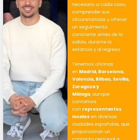
necesario a cada caso,
comprender sus
circunstancias y ofrecer
un seguimiento
constante antes de la
salida, durante la
estancia y al regreso.
Tenemos oficinas
en
Madrid, Barcelona,
Valencia, Bilbao, Sevilla,
Zaragoza y
Málaga
, aunque
contamos
con
representantes
locales
en diversas
ciudades españolas, que
proporcionan un
contacto personal a