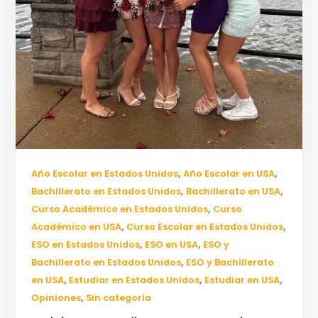
,
,
Año Escolar en Estados Unidos
Año Escolar en USA
,
,
Bachillerato en Estados Unidos
Bachillerato en USA
,
Curso Académico en Estados Unidos
Curso
,
,
Académico en USA
Curso Escolar en Estados Unidos
,
,
ESO en Estados Unidos
ESO en USA
ESO y
,
Bachillerato en Estados Unidos
ESO y Bachillerato
,
,
,
en USA
Estudiar en Estados Unidos
Estudiar en USA
,
Opiniones
Sin categoría