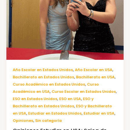
,
,
Año Escolar en Estados Unidos
Año Escolar en USA
,
,
Bachillerato en Estados Unidos
Bachillerato en USA
,
Curso Académico en Estados Unidos
Curso
,
,
Académico en USA
Curso Escolar en Estados Unidos
,
,
ESO en Estados Unidos
ESO en USA
ESO y
,
Bachillerato en Estados Unidos
ESO y Bachillerato
,
,
,
en USA
Estudiar en Estados Unidos
Estudiar en USA
,
Opiniones
Sin categoría