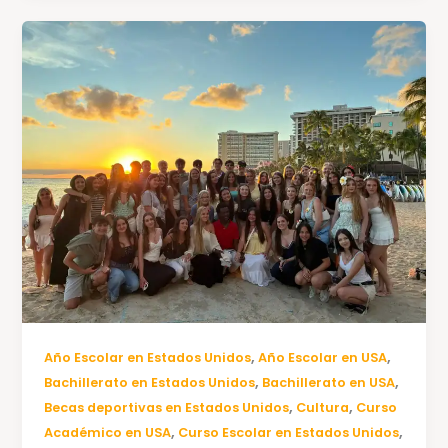
,
,
Año Escolar en Estados Unidos
Año Escolar en USA
,
,
Bachillerato en Estados Unidos
Bachillerato en USA
,
,
Becas deportivas en Estados Unidos
Cultura
Curso
,
,
Académico en USA
Curso Escolar en Estados Unidos