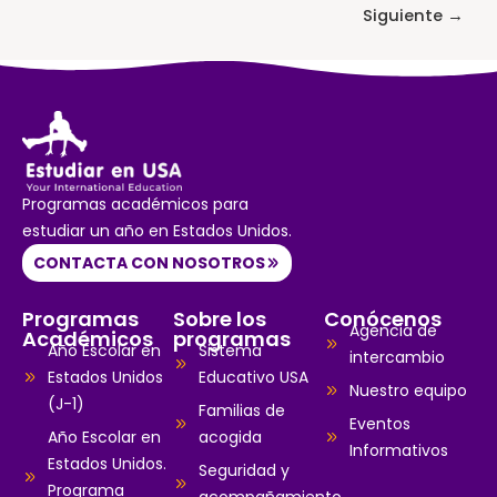
Siguiente
→
Programas académicos para
estudiar un año en Estados Unidos.
CONTACTA CON NOSOTROS
Programas
Sobre los
Conócenos
Agencia de
Académicos
programas
Año Escolar en
Sistema
intercambio
Estados Unidos
Educativo USA
Nuestro equipo
(J-1)
Familias de
Eventos
Año Escolar en
acogida
Informativos
Estados Unidos.
Seguridad y
Programa