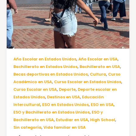
,
,
Año Escolar en Estados Unidos
Año Escolar en USA
,
,
Bachillerato en Estados Unidos
Bachillerato en USA
,
,
Becas deportivas en Estados Unidos
Cultura
Curso
,
,
Académico en USA
Curso Escolar en Estados Unidos
,
,
Curso Escolar en USA
Deporte
Deporte escolar en
,
,
Estados Unidos
Destinos en USA
Educación
,
,
,
Intercultural
ESO en Estados Unidos
ESO en USA
,
ESO y Bachillerato en Estados Unidos
ESO y
,
,
,
Bachillerato en USA
Estudiar en USA
High School
,
Sin categoría
Vida familiar en USA