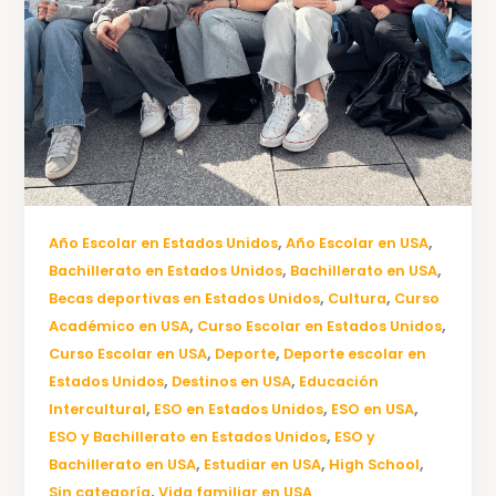
,
,
Año Escolar en Estados Unidos
Año Escolar en USA
,
,
Bachillerato en Estados Unidos
Bachillerato en USA
,
,
Becas deportivas en Estados Unidos
Cultura
Curso
,
,
Académico en USA
Curso Escolar en Estados Unidos
,
,
Curso Escolar en USA
Deporte
Deporte escolar en
,
,
Estados Unidos
Destinos en USA
Educación
,
,
,
Intercultural
ESO en Estados Unidos
ESO en USA
,
ESO y Bachillerato en Estados Unidos
ESO y
,
,
,
Bachillerato en USA
Estudiar en USA
High School
,
Sin categoría
Vida familiar en USA