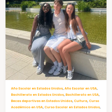
,
,
Año Escolar en Estados Unidos
Año Escolar en USA
,
,
Bachillerato en Estados Unidos
Bachillerato en USA
,
,
Becas deportivas en Estados Unidos
Cultura
Curso
,
,
Académico en USA
Curso Escolar en Estados Unidos