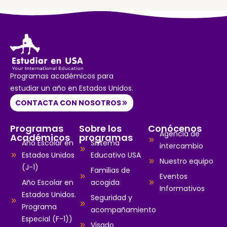
Programas académicos para
estudiar un año en Estados Unidos.
CONTACTA CON NOSOTROS
Programas
Sobre los
Conócenos
Agencia de
Académicos
programas
Año Escolar en
Sistema
intercambio
Estados Unidos
Educativo USA
Nuestro equipo
(J-1)
Familias de
Eventos
Año Escolar en
acogida
Informativos
Estados Unidos.
Seguridad y
Programa
acompañamiento
Especial (F-1))
Visado