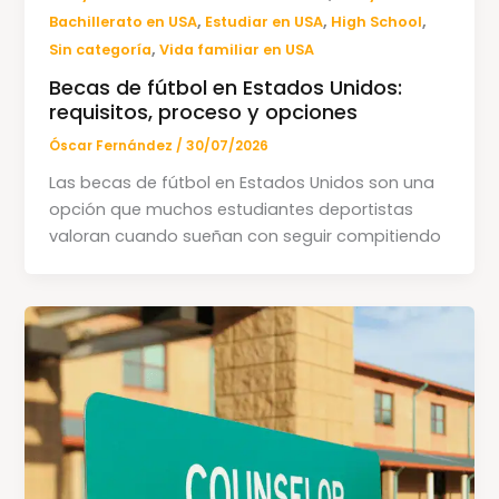
,
,
,
Bachillerato en USA
Estudiar en USA
High School
,
Sin categoría
Vida familiar en USA
Becas de fútbol en Estados Unidos:
requisitos, proceso y opciones
Óscar Fernández
/
30/07/2026
Las becas de fútbol en Estados Unidos son una
opción que muchos estudiantes deportistas
valoran cuando sueñan con seguir compitiendo