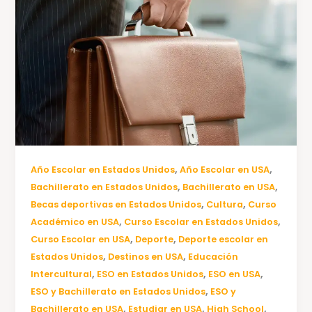
,
,
Año Escolar en Estados Unidos
Año Escolar en USA
,
,
Bachillerato en Estados Unidos
Bachillerato en USA
,
,
Becas deportivas en Estados Unidos
Cultura
Curso
,
,
Académico en USA
Curso Escolar en Estados Unidos
,
,
Curso Escolar en USA
Deporte
Deporte escolar en
,
,
Estados Unidos
Destinos en USA
Educación
,
,
,
Intercultural
ESO en Estados Unidos
ESO en USA
,
ESO y Bachillerato en Estados Unidos
ESO y
,
,
,
Bachillerato en USA
Estudiar en USA
High School