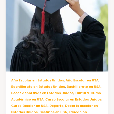
,
,
Año Escolar en Estados Unidos
Año Escolar en USA
,
,
Bachillerato en Estados Unidos
Bachillerato en USA
,
,
Becas deportivas en Estados Unidos
Cultura
Curso
,
,
Académico en USA
Curso Escolar en Estados Unidos
,
,
Curso Escolar en USA
Deporte
Deporte escolar en
,
,
Estados Unidos
Destinos en USA
Educación