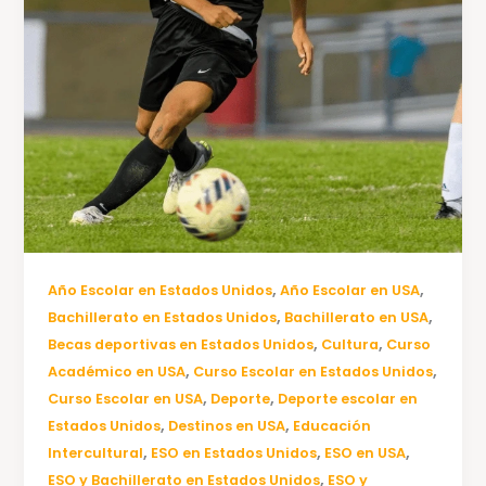
,
,
Año Escolar en Estados Unidos
Año Escolar en USA
,
,
Bachillerato en Estados Unidos
Bachillerato en USA
,
,
Becas deportivas en Estados Unidos
Cultura
Curso
,
,
Académico en USA
Curso Escolar en Estados Unidos
,
,
Curso Escolar en USA
Deporte
Deporte escolar en
,
,
Estados Unidos
Destinos en USA
Educación
,
,
,
Intercultural
ESO en Estados Unidos
ESO en USA
,
ESO y Bachillerato en Estados Unidos
ESO y