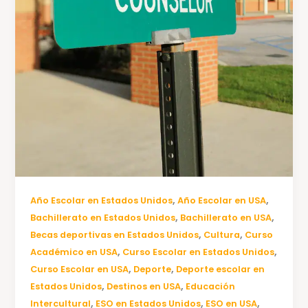
,
,
Año Escolar en Estados Unidos
Año Escolar en USA
,
,
Bachillerato en Estados Unidos
Bachillerato en USA
,
,
Becas deportivas en Estados Unidos
Cultura
Curso
,
,
Académico en USA
Curso Escolar en Estados Unidos
,
,
Curso Escolar en USA
Deporte
Deporte escolar en
,
,
Estados Unidos
Destinos en USA
Educación
,
,
,
Intercultural
ESO en Estados Unidos
ESO en USA