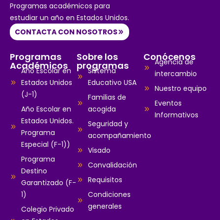
Programas académicos para
estudiar un año en Estados Unidos.
CONTACTA CON NOSOTROS
Programas
Sobre los
Conócenos
Agencia de
Académicos
programas
Año Escolar en
Sistema
intercambio
Estados Unidos
Educativo USA
Nuestro equipo
(J-1)
Familias de
Eventos
Año Escolar en
acogida
Informativos
Estados Unidos.
Seguridad y
Programa
acompañamiento
Especial (F-1))
Visado
Programa
Convalidación
Destino
Requisitos
Garantizado (F-
1)
Condiciones
generales
Colegio Privado