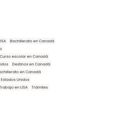
USA
Bachillerato en Canadá
a
Curso escolar en Canadá
nidos
Destinos en Canadá
achillerato en Canadá
n Estados Unidos
Trabajo en USA
Trámites