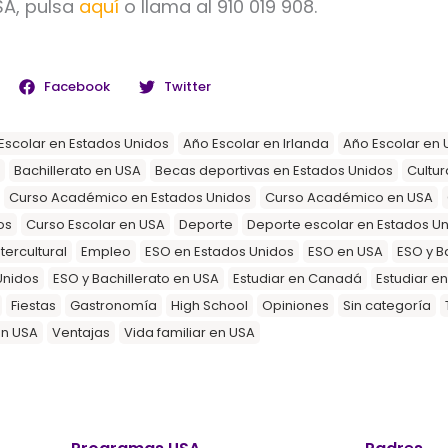
SA, pulsa
aquí
o llama al 910 019 908.
Facebook
Twitter
Escolar en Estados Unidos
Año Escolar en Irlanda
Año Escolar en 
Bachillerato en USA
Becas deportivas en Estados Unidos
Cultur
Curso Académico en Estados Unidos
Curso Académico en USA
os
Curso Escolar en USA
Deporte
Deporte escolar en Estados U
tercultural
Empleo
ESO en Estados Unidos
ESO en USA
ESO y B
Unidos
ESO y Bachillerato en USA
Estudiar en Canadá
Estudiar e
Fiestas
Gastronomía
High School
Opiniones
Sin categoría
en USA
Ventajas
Vida familiar en USA