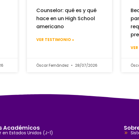
Counselor: qué es y qué
Bec
hace en un High School
par
americano
req
pre
VER TESTIMONIO »
VER
26
Óscar Fernández
28/07/2026
Ósc
s Académicos
Sobr
r en Estados Unidos (J-1)
Sis