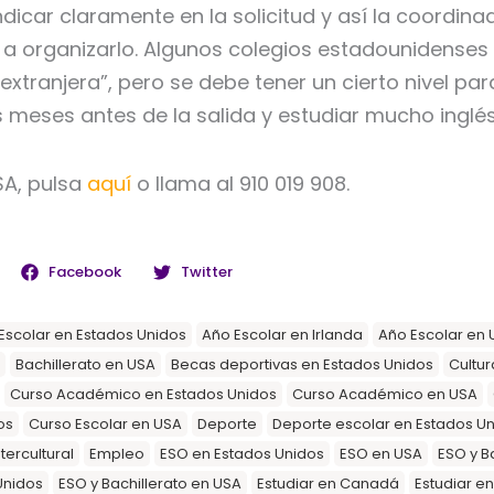
dicar claramente en la solicitud y así la coordin
 a organizarlo. Algunos colegios estadounidenses
xtranjera”, pero se debe tener un cierto nivel par
 meses antes de la salida y estudiar mucho inglés 
SA, pulsa
aquí
o llama al 910 019 908.
Facebook
Twitter
Escolar en Estados Unidos
Año Escolar en Irlanda
Año Escolar en 
Bachillerato en USA
Becas deportivas en Estados Unidos
Cultur
Curso Académico en Estados Unidos
Curso Académico en USA
os
Curso Escolar en USA
Deporte
Deporte escolar en Estados U
tercultural
Empleo
ESO en Estados Unidos
ESO en USA
ESO y B
Unidos
ESO y Bachillerato en USA
Estudiar en Canadá
Estudiar e