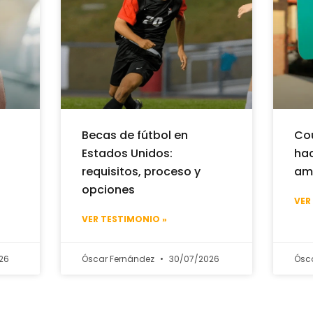
Becas de fútbol en
Cou
Estados Unidos:
hac
requisitos, proceso y
am
opciones
VER
VER TESTIMONIO »
26
Óscar Fernández
30/07/2026
Ósc