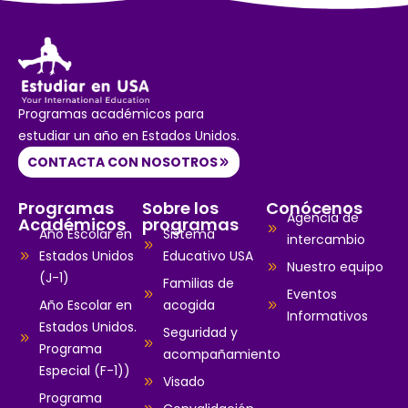
Programas académicos para
estudiar un año en Estados Unidos.
CONTACTA CON NOSOTROS
Programas
Sobre los
Conócenos
Agencia de
Académicos
programas
Año Escolar en
Sistema
intercambio
Estados Unidos
Educativo USA
Nuestro equipo
(J-1)
Familias de
Eventos
Año Escolar en
acogida
Informativos
Estados Unidos.
Seguridad y
Programa
acompañamiento
Especial (F-1))
Visado
Programa