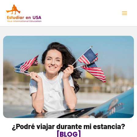
Ir
Mai
al
Men
contenido
¿Podré viajar durante mi estancia?
[BLOG]