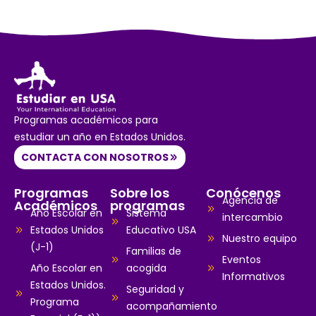
Programas académicos para
estudiar un año en Estados Unidos.
CONTACTA CON NOSOTROS
Programas
Sobre los
Conócenos
Agencia de
Académicos
programas
Año Escolar en
Sistema
intercambio
Estados Unidos
Educativo USA
Nuestro equipo
(J-1)
Familias de
Eventos
Año Escolar en
acogida
Informativos
Estados Unidos.
Seguridad y
Programa
acompañamiento