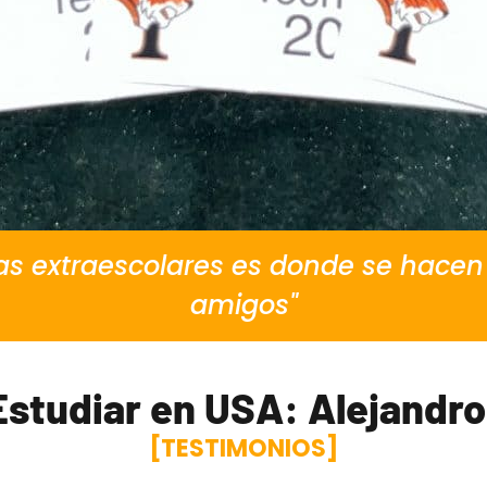
las extraescolares es donde se hace
amigos"
studiar en USA: Alejandro
[TESTIMONIOS]