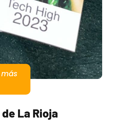
n más
 de La Rioja