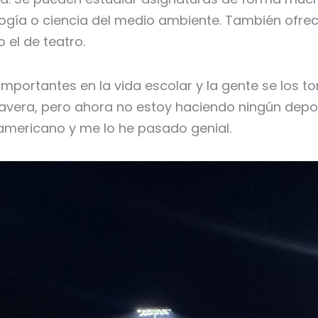
ología o ciencia del medio ambiente. También ofr
 el de teatro.
mportantes en la vida escolar y la gente se los t
imavera, pero ahora no estoy haciendo ningún depo
 americano y me lo he pasado genial.