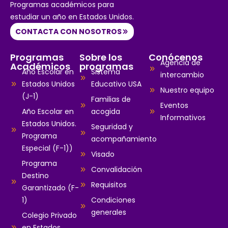
Programas académicos para
estudiar un año en Estados Unidos.
CONTACTA CON NOSOTROS
Programas
Sobre los
Conócenos
Agencia de
Académicos
programas
Año Escolar en
Sistema
intercambio
Estados Unidos
Educativo USA
Nuestro equipo
(J-1)
Familias de
Eventos
Año Escolar en
acogida
Informativos
Estados Unidos.
Seguridad y
Programa
acompañamiento
Especial (F-1))
Visado
Programa
Convalidación
Destino
Requisitos
Garantizado (F-
1)
Condiciones
generales
Colegio Privado
en Estados