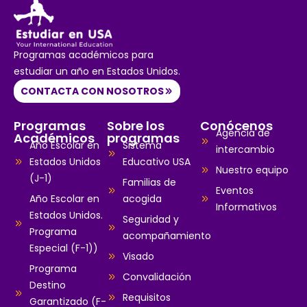
Programas académicos para
estudiar un año en Estados Unidos.
CONTACTA CON NOSOTROS
Programas
Sobre los
Conócenos
Agencia de
Académicos
programas
Año Escolar en
Sistema
intercambio
Estados Unidos
Educativo USA
Nuestro equipo
(J-1)
Familias de
Eventos
Año Escolar en
acogida
Informativos
Estados Unidos.
Seguridad y
Programa
acompañamiento
Especial (F-1))
Visado
Programa
Convalidación
Destino
Requisitos
Garantizado (F-