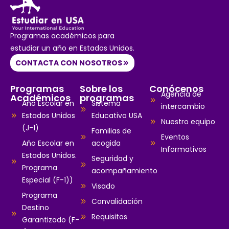
Programas académicos para
estudiar un año en Estados Unidos.
CONTACTA CON NOSOTROS
Programas
Sobre los
Conócenos
Agencia de
Académicos
programas
Año Escolar en
Sistema
intercambio
Estados Unidos
Educativo USA
Nuestro equipo
(J-1)
Familias de
Eventos
Año Escolar en
acogida
Informativos
Estados Unidos.
Seguridad y
Programa
acompañamiento
Especial (F-1))
Visado
Programa
Convalidación
Destino
Requisitos
Garantizado (F-