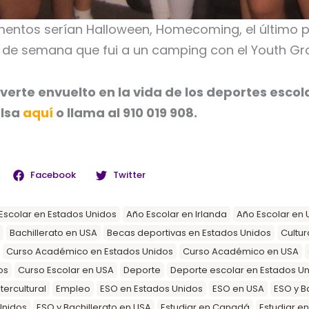
entos serían Halloween, Homecoming, el último pa
in de semana que fui a un camping con el Youth Gr
 verte envuelto en la vida de los deportes escol
lsa
aquí
o llama al 910 019 908.
Facebook
Twitter
Escolar en Estados Unidos
Año Escolar en Irlanda
Año Escolar en 
Bachillerato en USA
Becas deportivas en Estados Unidos
Cultur
Curso Académico en Estados Unidos
Curso Académico en USA
os
Curso Escolar en USA
Deporte
Deporte escolar en Estados U
tercultural
Empleo
ESO en Estados Unidos
ESO en USA
ESO y B
Unidos
ESO y Bachillerato en USA
Estudiar en Canadá
Estudiar e