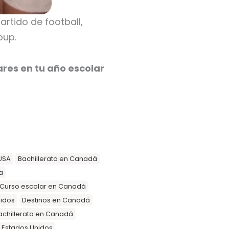
rtido de football,
oup.
ares en tu año escolar
USA
Bachillerato en Canadá
a
Curso escolar en Canadá
nidos
Destinos en Canadá
achillerato en Canadá
n Estados Unidos