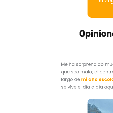
"El H
Opinion
Me ha sorprendido much
que sea malo; al contr
largo de
mi año escol
se vive el día a día aquí