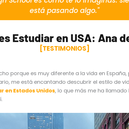
igh School es como te lo imaginas: s
está pasando algo."
es Estudiar en USA: Ana d
[TESTIMONIOS]
o porque es muy diferente a la vida en España, p
ario, me está encantando descubrir el estilo de vi
ar en Estados Unidos
, lo que más me ha llamado
.