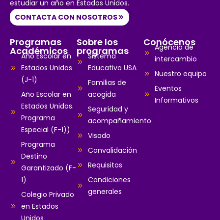
estudiar un año en Estados Unidos.
CONTACTA CON NOSOTROS
Programas
Sobre los
Conócenos
Agencia de
Académicos
programas
Año Escolar en
Sistema
intercambio
Estados Unidos
Educativo USA
Nuestro equipo
(J-1)
Familias de
Eventos
Año Escolar en
acogida
Informativos
Estados Unidos.
Seguridad y
Programa
acompañamiento
Especial (F-1))
Visado
Programa
Convalidación
Destino
Requisitos
Garantizado (F-
1)
Condiciones
generales
Colegio Privado
en Estados
Unidos