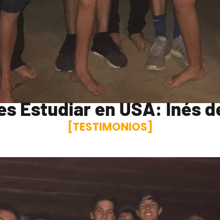
es Estudiar en USA: Inés d
[TESTIMONIOS]