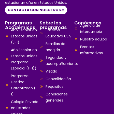
estudiar un año en Estados Unidos.
CONTACTA CON NOSOTROS
Programas
Sobre los
Conócenos
Agencia de
Académicos
programas
Año Escolar en
Sistema
intercambio
Estados Unidos
Educativo USA
Nuestro equipo
(J-1)
Familias de
Eventos
Año Escolar en
acogida
Informativos
Estados Unidos.
Seguridad y
Programa
acompañamiento
Especial (F-1))
Visado
Programa
Convalidación
Destino
Requisitos
Garantizado (F-
1)
Condiciones
generales
Colegio Privado
en Estados