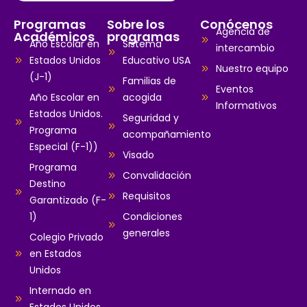
Programas
Sobre los
Conócenos
Agencia de
Académicos
programas
Año Escolar en
Sistema
intercambio
Estados Unidos
Educativo USA
Nuestro equipo
(J-1)
Familias de
Eventos
Año Escolar en
acogida
Informativos
Estados Unidos.
Seguridad y
Programa
acompañamiento
Especial (F-1))
Visado
Programa
Convalidación
Destino
Requisitos
Garantizado (F-
1)
Condiciones
generales
Colegio Privado
en Estados
Unidos
Internado en
Estados Unidos