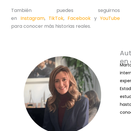
También puedes seguirnos
en
Instagram
,
TikTok
,
Facebook
y
YouTube
para conocer más historias reales.
Aut
en 
Marta
inter
exper
Estad
estud
hasta
cono