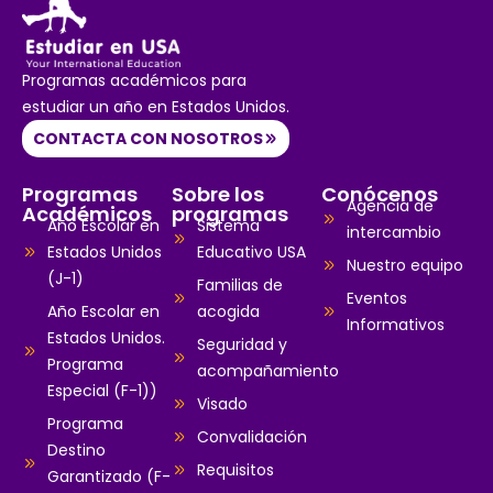
Programas académicos para
estudiar un año en Estados Unidos.
CONTACTA CON NOSOTROS
Programas
Sobre los
Conócenos
Agencia de
Académicos
programas
Año Escolar en
Sistema
intercambio
Estados Unidos
Educativo USA
Nuestro equipo
(J-1)
Familias de
Eventos
Año Escolar en
acogida
Informativos
Estados Unidos.
Seguridad y
Programa
acompañamiento
Especial (F-1))
Visado
Programa
Convalidación
Destino
Requisitos
Garantizado (F-