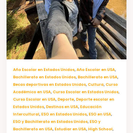
,
,
Año Escolar en Estados Unidos
Año Escolar en USA
,
,
Bachillerato en Estados Unidos
Bachillerato en USA
,
,
Becas deportivas en Estados Unidos
Cultura
Curso
,
,
Académico en USA
Curso Escolar en Estados Unidos
,
,
Curso Escolar en USA
Deporte
Deporte escolar en
,
,
Estados Unidos
Destinos en USA
Educación
,
,
,
Intercultural
ESO en Estados Unidos
ESO en USA
,
ESO y Bachillerato en Estados Unidos
ESO y
,
,
,
Bachillerato en USA
Estudiar en USA
High School