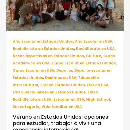
,
,
Año Escolar en Estados Unidos
Año Escolar en USA
,
,
Bachillerato en Estados Unidos
Bachillerato en USA
,
,
Becas deportivas en Estados Unidos
Cultura
Curso
,
,
Académico en USA
Curso Escolar en Estados Unidos
,
,
Curso Escolar en USA
Deporte
Deporte escolar en
,
,
Estados Unidos
Destinos en USA
Educación
,
,
,
Intercultural
ESO en Estados Unidos
ESO en USA
,
ESO y Bachillerato en Estados Unidos
ESO y
,
,
,
Bachillerato en USA
Estudiar en USA
High School
,
Sin categoría
Vida familiar en USA
Verano en Estados Unidos: opciones
para estudiar, trabajar o vivir una
experiencia internacional