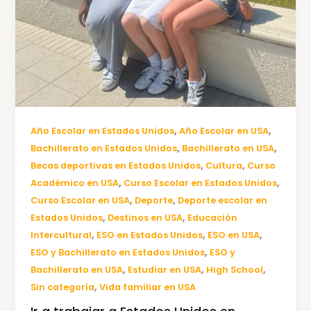
,
,
Año Escolar en Estados Unidos
Año Escolar en USA
,
,
Bachillerato en Estados Unidos
Bachillerato en USA
,
,
Becas deportivas en Estados Unidos
Cultura
Curso
,
,
Académico en USA
Curso Escolar en Estados Unidos
,
,
Curso Escolar en USA
Deporte
Deporte escolar en
,
,
Estados Unidos
Destinos en USA
Educación
,
,
,
Intercultural
ESO en Estados Unidos
ESO en USA
,
ESO y Bachillerato en Estados Unidos
ESO y
,
,
,
Bachillerato en USA
Estudiar en USA
High School
,
Sin categoría
Vida familiar en USA