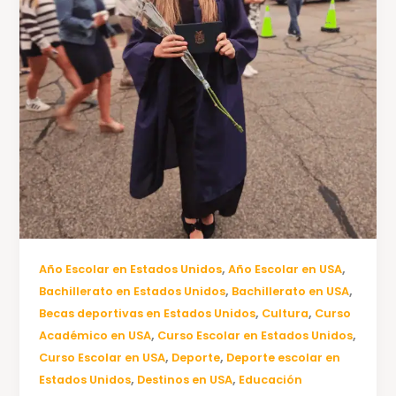
,
,
Año Escolar en Estados Unidos
Año Escolar en USA
,
,
Bachillerato en Estados Unidos
Bachillerato en USA
,
,
Becas deportivas en Estados Unidos
Cultura
Curso
,
,
Académico en USA
Curso Escolar en Estados Unidos
,
,
Curso Escolar en USA
Deporte
Deporte escolar en
,
,
Estados Unidos
Destinos en USA
Educación