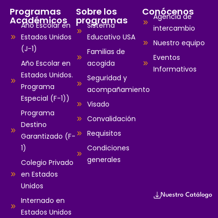
Programas
Sobre los
Conócenos
Agencia de
Académicos
programas
Año Escolar en
Sistema
intercambio
Estados Unidos
Educativo USA
Nuestro equipo
(J-1)
Familias de
Eventos
Año Escolar en
acogida
Informativos
Estados Unidos.
Seguridad y
Programa
acompañamiento
Especial (F-1))
Visado
Programa
Convalidación
Destino
Requisitos
Garantizado (F-
1)
Condiciones
generales
Colegio Privado
en Estados
Unidos
Nuestro Catálogo
Internado en
Estados Unidos