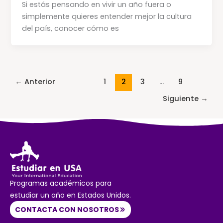
Si estás pensando en vivir un año fuera o
simplemente quieres entender mejor la cultura
del país, conocer cómo es
←
Anterior
1
2
3
…
9
Siguiente
→
Programas académicos para
estudiar un año en Estados Unidos.
CONTACTA CON NOSOTROS