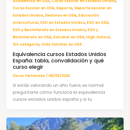
,
,
Académico en USA
Curso Escolar en Estados Unidos
,
,
Curso Escolar en USA
Deporte
Deporte escolar en
,
,
Estados Unidos
Destinos en USA
Educación
,
,
,
Intercultural
ESO en Estados Unidos
ESO en USA
,
ESO y Bachillerato en Estados Unidos
ESO y
,
,
,
Bachillerato en USA
Estudiar en USA
High School
,
Sin categoría
Vida familiar en USA
Equivalencia cursos Estados Unidos
España: tabla, convalidación y qué
curso elegir
Óscar Fernández
/
06/05/2026
Si estás valorando un año fuera, es normal
preguntarte cómo funciona la equivalencia
cursos estados unidos españa y si tu