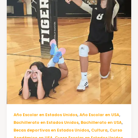
,
,
Año Escolar en Estados Unidos
Año Escolar en USA
,
,
Bachillerato en Estados Unidos
Bachillerato en USA
,
,
Becas deportivas en Estados Unidos
Cultura
Curso
,
,
Académico en USA
Curso Escolar en Estados Unidos