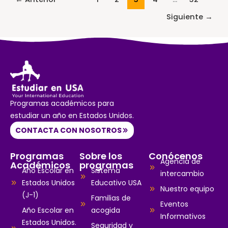
Siguiente
→
Programas académicos para
estudiar un año en Estados Unidos.
CONTACTA CON NOSOTROS
Programas
Sobre los
Conócenos
Agencia de
Académicos
programas
Año Escolar en
Sistema
intercambio
Estados Unidos
Educativo USA
Nuestro equipo
(J-1)
Familias de
Eventos
Año Escolar en
acogida
Informativos
Estados Unidos.
Seguridad y