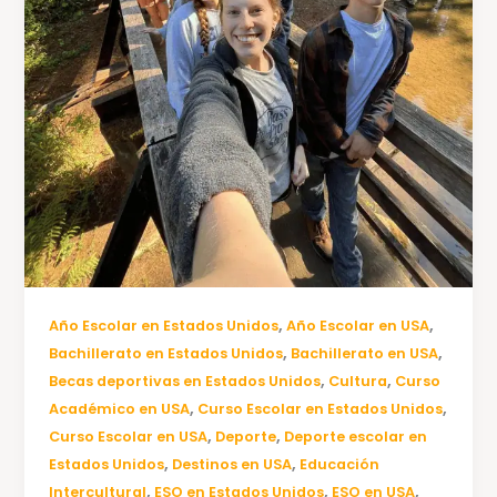
,
,
Año Escolar en Estados Unidos
Año Escolar en USA
,
,
Bachillerato en Estados Unidos
Bachillerato en USA
,
,
Becas deportivas en Estados Unidos
Cultura
Curso
,
,
Académico en USA
Curso Escolar en Estados Unidos
,
,
Curso Escolar en USA
Deporte
Deporte escolar en
,
,
Estados Unidos
Destinos en USA
Educación
,
,
,
Intercultural
ESO en Estados Unidos
ESO en USA