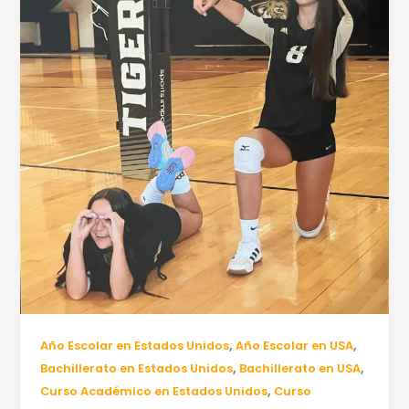
,
,
Año Escolar en Estados Unidos
Año Escolar en USA
,
,
Bachillerato en Estados Unidos
Bachillerato en USA
,
Curso Académico en Estados Unidos
Curso