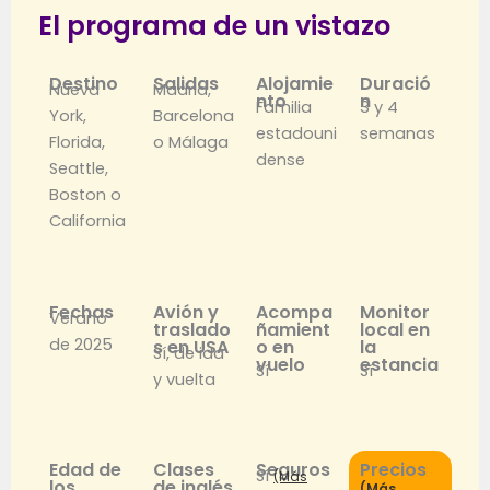
El programa de un vistazo
Destino
Salidas
Alojamie
Duració
Nueva
Madrid,
nto
n
Familia
3 y 4
York,
Barcelona
estadouni
semanas
Florida,
o Málaga
dense
Seattle,
Boston o
California
Fechas
Avión y
Acompa
Monitor
Verano
traslado
ñamient
local en
de 2025
s en USA
o en
la
Sí, de ida
vuelo
estancia
Sí
Sí
y vuelta
Edad de
Clases
Seguros
Precios
Sí
(Más
los
de inglés
(Más