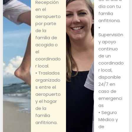
Recepción
día con tu
en el
familia
aeropuerto
anfitriona.
por parte
•
de la
Supervisión
familia de
y apoyo
acogida o
continuo
el
de un
coordinado
coordinado
r local.
r local,
• Traslados
disponible
organizado
24/7 en
s entre el
caso de
aeropuerto
emergenci
y el hogar
as
de la
• Seguro
familia
Médico y
anfitriona.
de