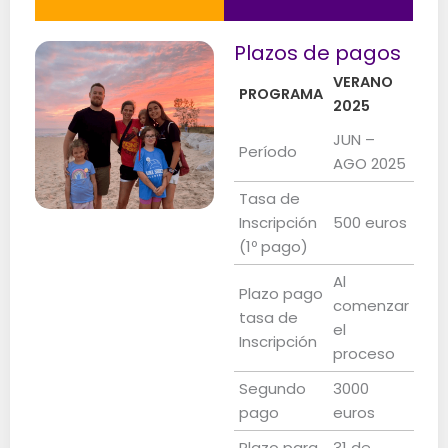
Plazos de pagos
VERANO
PROGRAMA
2025
JUN –
Período
AGO 2025
Tasa de
Inscripción
500 euros
(1º pago)
Al
Plazo pago
comenzar
tasa de
el
Inscripción
proceso
Segundo
3000
pago
euros
Plazo para
31 de