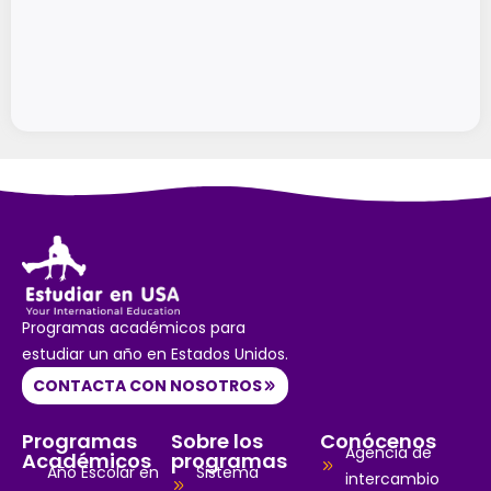
Programas académicos para
estudiar un año en Estados Unidos.
CONTACTA CON NOSOTROS
Programas
Sobre los
Conócenos
Agencia de
Académicos
programas
Año Escolar en
Sistema
intercambio