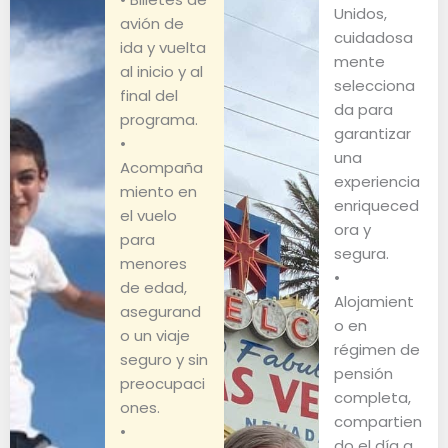
Unidos,
avión de
cuidadosa
ida y vuelta
mente
al inicio y al
selecciona
final del
da para
programa.
garantizar
•
una
Acompaña
experiencia
miento en
enriqueced
el vuelo
ora y
para
segura.
menores
•
de edad,
Alojamient
asegurand
o en
o un viaje
régimen de
seguro y sin
pensión
preocupaci
completa,
ones.
compartien
•
do el día a