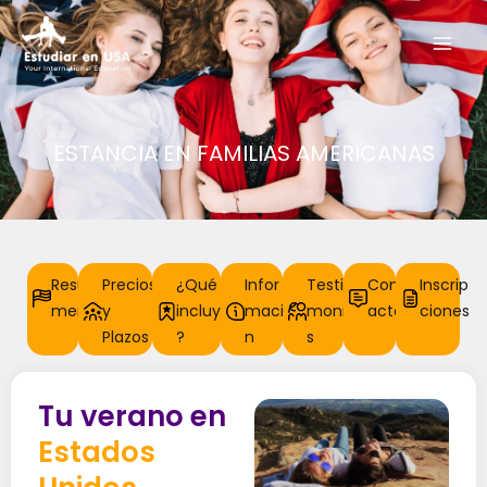
Ir
Mai
al
Men
contenido
ESTANCIA EN FAMILIAS AMERICANAS
Resu
Precios
¿Qué
Infor
Testi
Cont
Inscrip
men
y
incluye
mació
monio
acto
ciones
Plazos
?
n
s
Tu verano en
Estados