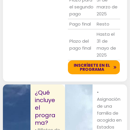
el segundo
marzo de
pago
2025
Pago final
Resto
Hasta el
Plazo del
31 de
pago final
mayo de
2025
INSCRÍBETE EN EL
PROGRAMA
¿Qué
•
incluye
Asignación
de una
el
familia de
progra
acogida en
ma?
Estados
• Billetes de